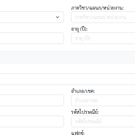
ภาควิชา/แผนก/หน่วยงาน:
อายุ (ปี):
อำเภอ/เขต:
รหัสไปรษณีย์:
แฟกซ์: