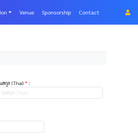
ion
Venue
Sponsorship
Contact
มสกุล (Thai)
*
: